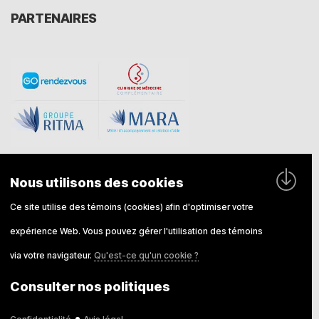
PARTENAIRES
Nous utilisons des cookies
Ce site utilise des témoins (cookies) afin d'optimiser votre
expérience Web. Vous pouvez gérer l'utilisation des témoins
© Tous droits réservés 2022 Karine Vaillancourt,
via votre navigateur.
Qu'est-ce qu'un cookie ?
thérapeute en relation d'aide •
Confidentialité
•
Consulter nos politiques
Mention Légale
•